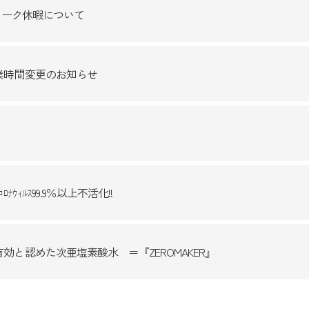
ウィーク休暇について
業時間変更のお知らせ
ﾅｳｨﾙｽ99.9％以上不活化!!
効と認めた次亜塩素酸水 ＝『ZEROMAKER』