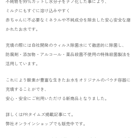
不純物を99％カットし水分子をナノ化した事により、
ミルクにもすぐに溶け込みやすく
赤ちゃんに不必要なミネラルや不純成分を除去した安心安全な磨
かれたお水です。
充填の際には自社開発のウィルス除菌水にて徹底的に除菌し、
防腐剤・添加物・アルコール・薬品殺菌不使用の特殊殺菌製法を
活用しています。
これにより酸素が豊富な生きたお水をオリジナルのパウチ容器に
充填することができ、
安心・安全にご利用いただける新商品となりました。
詳しくはPRタイムズ掲載記事にて。
弊社オンラインショップでも販売中です。